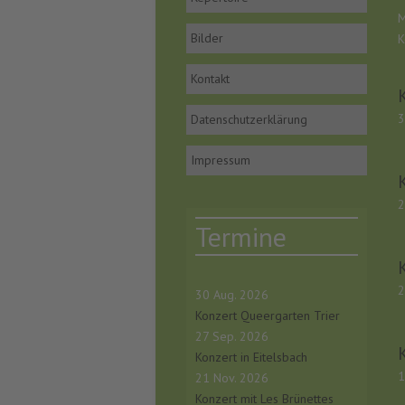
M
Bilder
K
Kontakt
3
Datenschutzerklärung
Impressum
2
Termine
2
30 Aug. 2026
Konzert Queergarten Trier
27 Sep. 2026
Konzert in Eitelsbach
1
21 Nov. 2026
Konzert mit Les Brünettes