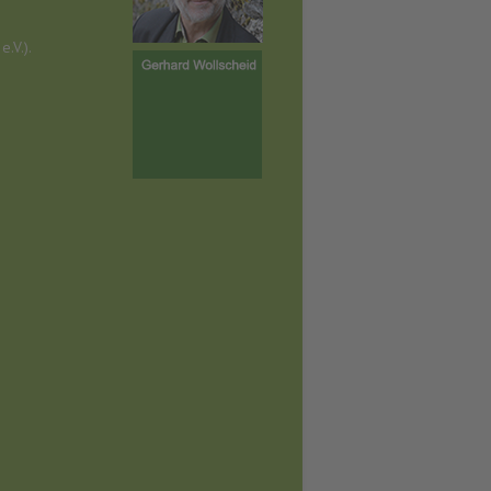
.V.).